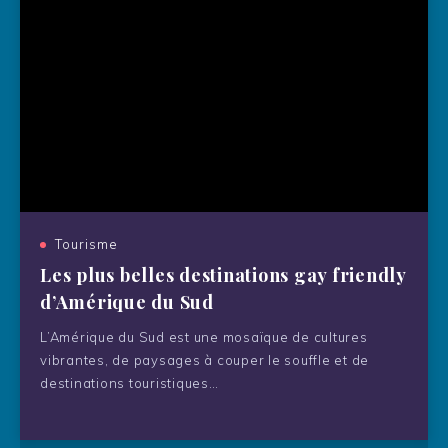
Actualités LGBT : pourquoi
rester informé est essentiel en
2026
Tourisme
Les plus belles destinations gay friendly
Olympie, aux sources du sport et
d’Amérique du Sud
du sacré grec
L’Amérique du Sud est une mosaïque de cultures
vibrantes, de paysages à couper le souffle et de
destinations touristiques…