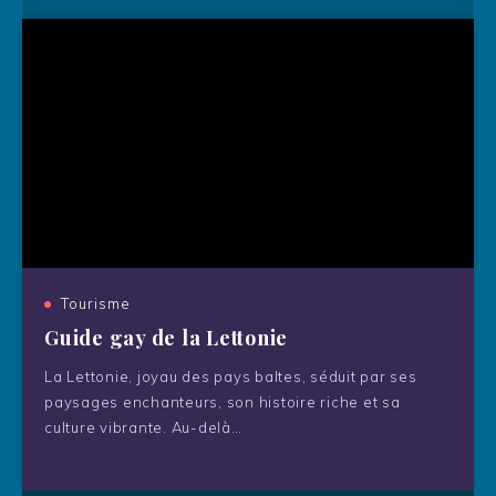
Vienne, sur les pas de Mozart :
quand la musique façonne l’âme
de la capitale autrichienne
Tourisme
Guide gay de la Lettonie
La Lettonie, joyau des pays baltes, séduit par ses
Amsterdam, capitale fluide entre
paysages enchanteurs, son histoire riche et sa
histoire, création et art de vivre
culture vibrante. Au-delà…