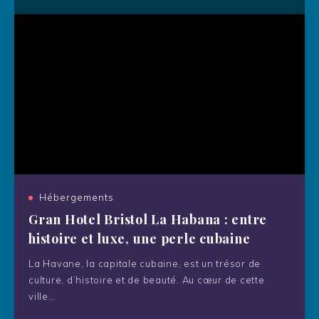
Vacances à Malte : bien-être,
détente et rencontres LGBT
Hébergements
Gran Hotel Bristol La Habana : entre
histoire et luxe, une perle cubaine
La Havane, la capitale cubaine, est un trésor de
La censure invisible : quand les
culture, d’histoire et de beauté. Au cœur de cette
algorithmes mettent en danger
ville…
la visibilité LGBTQ+