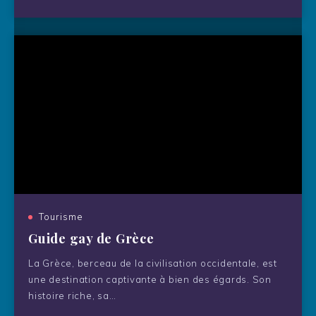
L’Auberge Saint-Mathieu :
l’alliance parfaite entre nature et
gastronomie
Tourisme
Guide gay de Grèce
La Grèce, berceau de la civilisation occidentale, est
une destination captivante à bien des égards. Son
histoire riche, sa…