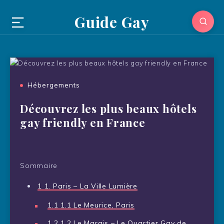
Guide Gay
Hébergements
Découvrez les plus beaux hôtels
gay friendly en France
Sommaire
1
1. Paris – La Ville Lumière
1.1
1.1 Le Meurice, Paris
1.2
1.2 Le Marais – Le Quartier Gay de