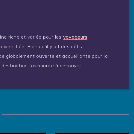
ne riche et variée pour les
voyageurs
iversifiée. Bien qu’il y ait des défis
tude globalement ouverte et accueillante pour la
destination fascinante à découvrir.