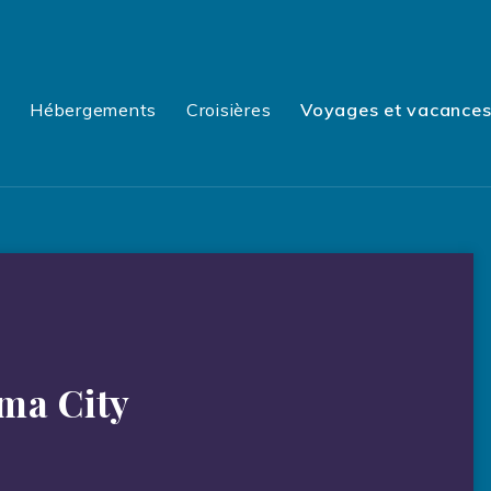
e
Hébergements
Croisières
Voyages et vacance
ma City