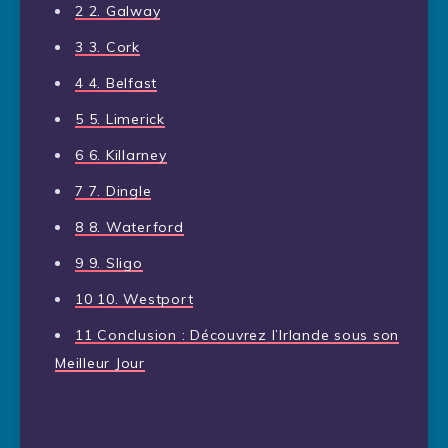
2
2. Galway
3
3. Cork
4
4. Belfast
5
5. Limerick
6
6. Killarney
7
7. Dingle
8
8. Waterford
9
9. Sligo
10
10. Westport
11
Conclusion : Découvrez l’Irlande sous son
Meilleur Jour