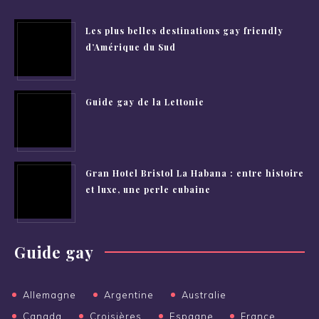
Les plus belles destinations gay friendly
d’Amérique du Sud
Guide gay de la Lettonie
Gran Hotel Bristol La Habana : entre histoire
et luxe, une perle cubaine
Guide gay
Allemagne
Argentine
Australie
Canada
Croisières
Espagne
France